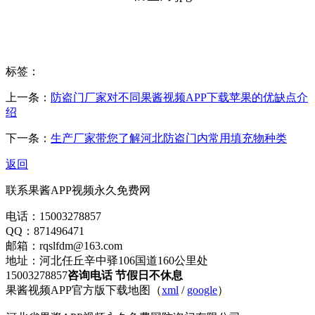
标签：
上一条：
防盗门厂家对不同果酱视频APP下载苹果的优缺点介
绍
下一条：
生产厂家带您了解河北防盗门内常用填充物种类
返回
联系果酱APP视频永久免费网
电话：15003278857
QQ：871496471
邮箱：rqslfdm@163.com
地址：河北任丘辛中驿106国道160公里处
15003278857
咨询电话 节假日不休息
果酱视频APP官方版下载地图（
xml
/
google
）