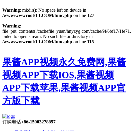
Warning
: mkdir(): No space left on device in
/www/wwwroot/T1.COM/func.php
on line
127
Warning
:
file_put_contents(./cachefile_yuan/hnyzyg.com/cache/9f/6bf17/1fe71.
failed to open stream: No such file or directory in
/www/wwwroot/T1.COM/func.php
on line
115
果酱APP视频永久免费网,果酱
视频APP下载IOS,果酱视频
APP下载苹果,果酱视频APP官
方版下载
订购电话
+86-15003278857