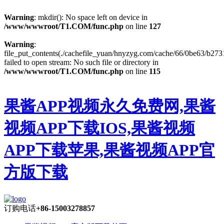
Warning
: mkdir(): No space left on device in
/www/wwwroot/T1.COM/func.php
on line
127
Warning
:
file_put_contents(./cachefile_yuan/hnyzyg.com/cache/66/0be63/b2731
failed to open stream: No such file or directory in
/www/wwwroot/T1.COM/func.php
on line
115
果酱APP视频永久免费网,果酱
视频APP下载IOS,果酱视频
APP下载苹果,果酱视频APP官
方版下载
订购电话
+86-15003278857