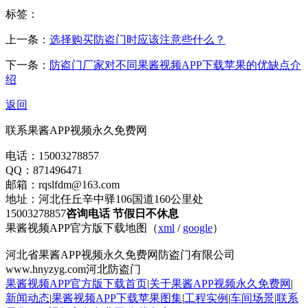
标签：
上一条：
选择购买防盗门时应该注意些什么？
下一条：
防盗门厂家对不同果酱视频APP下载苹果的优缺点介
绍
返回
联系果酱APP视频永久免费网
电话：15003278857
QQ：871496471
邮箱：rqslfdm@163.com
地址：河北任丘辛中驿106国道160公里处
15003278857
咨询电话 节假日不休息
果酱视频APP官方版下载地图（
xml
/
google
）
河北省果酱APP视频永久免费网防盗门有限公司
www.hnyzyg.com河北防盗门
果酱视频APP官方版下载首页
|
关于果酱APP视频永久免费网
|
新闻动态
|
果酱视频APP下载苹果图集
|
工程实例
|
车间场景
|
联系